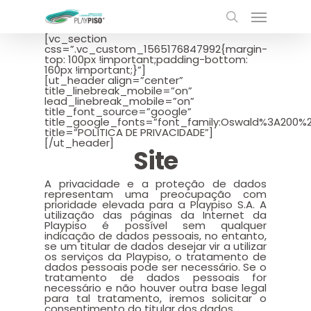
[vc_section
css=”.vc_custom_1565176847992{margin-
top: 100px !important;padding-bottom:
160px !important;}”]
[ut_header align=”center”
title_linebreak_mobile=”on”
lead_linebreak_mobile=”on”
title_font_source=”google”
title_google_fonts=”font_family:Oswald%3A200
title=”POLÍTICA DE PRIVACIDADE”]
[/ut_header]
Site
A privacidade e a proteção de dados
representam uma preocupação com
prioridade elevada para a Playpiso S.A. A
utilização das páginas da Internet da
Playpiso é possível sem qualquer
indicação de dados pessoais, no entanto,
se um titular de dados desejar vir a utilizar
os serviços da Playpiso, o tratamento de
dados pessoais pode ser necessário. Se o
tratamento de dados pessoais for
necessário e não houver outra base legal
para tal tratamento, iremos solicitar o
consentimento do titular dos dados.